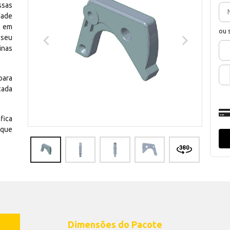
ssas
dade
e em
ou 
 seu
inas
para
cada
fica
 que
Dimensões do Pacote