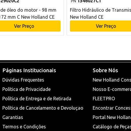
329020C2
1346027C1
PN
o de óleo do motor - 98 mm
Filtro Hidráulico de Transmi
172 mm C New Holland CE
New Holland CE
Ver Preço
Ver Preço
Páginas Institucionais
Sobre Nós
Dúvidas Frequentes
New Holland Cons
Política de Privacidade
Nosso E-commer
Política de Entrega e de Retirada
FLEETPRO
Política de Cancelamento e Devoluçao
Encontrar Conces
Garantias
Portal New Holla
Termos e Condições
Catálogo de Peça