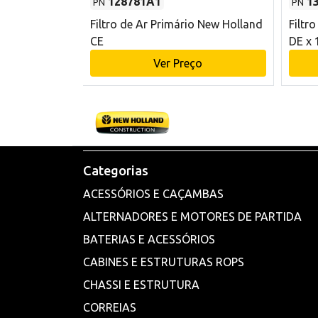
128781A1
1
PN
PN
l - 80 mm DE
Filtro de Ar Primário New Holland
Filtr
and CE
CE
DE x 
o
Ver Preço
Categorias
ACESSÓRIOS E CAÇAMBAS
ALTERNADORES E MOTORES DE PARTIDA
BATERIAS E ACESSÓRIOS
CABINES E ESTRUTURAS ROPS
CHASSI E ESTRUTURA
CORREIAS