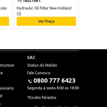
163279A1
48145970
PN
PN
ssão
Hydraulic Oil Filter New Holland
Filtro de com
CE
x 75 mm L Ne
Ver Preço
V
SAC
truction
Status do Pedido
ce
Fale Conosco
0800 777 6423
Segunda à sexta 8:00 às 18:00
sionário
nd
*Exceto feriados
s