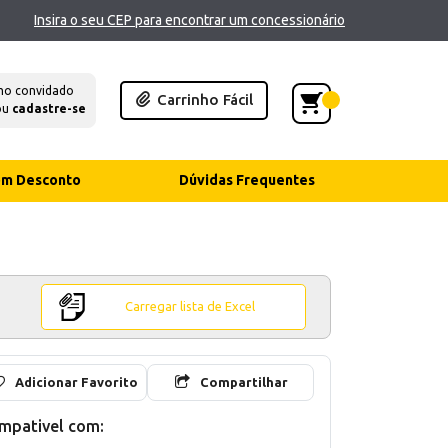
Insira o seu CEP para encontrar um concessionário
mo convidado
Carrinho Fácil
ou
cadastre-se
com Desconto
Dúvidas Frequentes
Carregar lista de Excel
Adicionar Favorito
Compartilhar
mpativel com: