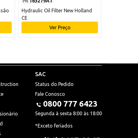
163279A1
48145970
PN
PN
ssão
Hydraulic Oil Filter New Holland
Filtro de com
CE
x 75 mm L Ne
Ver Preço
V
SAC
truction
Status do Pedido
ce
Fale Conosco
0800 777 6423
Segunda à sexta 8:00 às 18:00
sionário
nd
*Exceto feriados
s