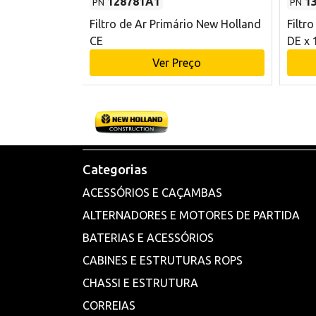
128781A1
1
PN
PN
l - 80 mm DE
Filtro de Ar Primário New Holland
Filtr
and CE
CE
DE x 
o
Ver Preço
Categorias
ACESSÓRIOS E CAÇAMBAS
ALTERNADORES E MOTORES DE PARTIDA
BATERIAS E ACESSÓRIOS
CABINES E ESTRUTURAS ROPS
CHASSI E ESTRUTURA
CORREIAS