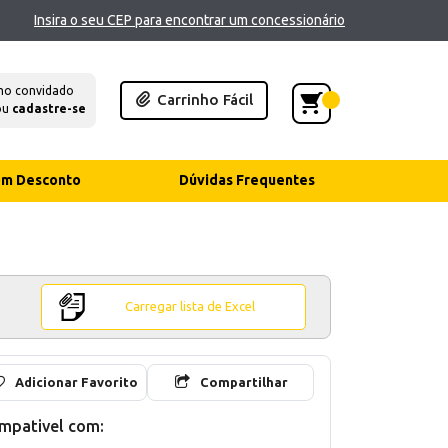
Insira o seu CEP para encontrar um concessionário
mo convidado
Carrinho Fácil
ou
cadastre-se
com Desconto
Dúvidas Frequentes
Carregar lista de Excel
Adicionar Favorito
Compartilhar
mpativel com: