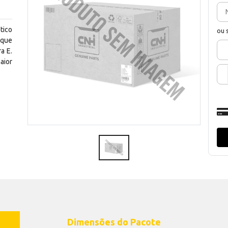
tico
ou 
 que
a E.
aior
Dimensões do Pacote