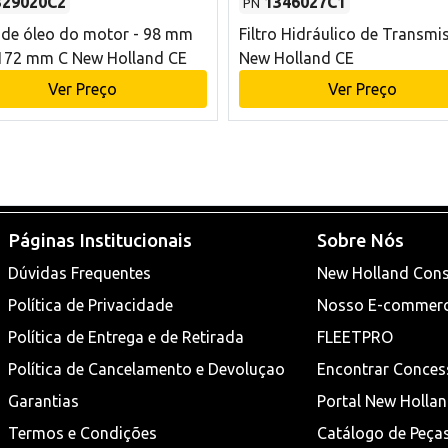
329020C2
1346027C1
PN
o de óleo do motor - 98 mm
Filtro Hidráulico de Transmi
172 mm C New Holland CE
New Holland CE
Ver Preço
Ver Preço
Páginas Institucionais
Sobre Nós
Dúvidas Frequentes
New Holland Cons
Política de Privacidade
Nosso E-commer
Política de Entrega e de Retirada
FLEETPRO
Política de Cancelamento e Devoluçao
Encontrar Conces
Garantias
Portal New Holla
Termos e Condições
Catálogo de Peça