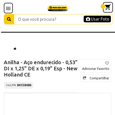
Usar Foto
Anilha - Aço endurecido - 0,53"
DI x 1,25" DE x 0,19" Esp - New
Adicionar Favorito
Holland CE
Compartilhar
84158486
Cód./PN