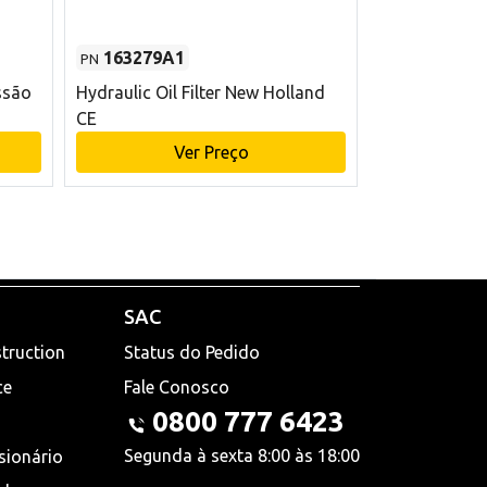
163279A1
48145970
PN
PN
ssão
Hydraulic Oil Filter New Holland
Filtro de com
CE
x 75 mm L Ne
Ver Preço
V
SAC
truction
Status do Pedido
ce
Fale Conosco
0800 777 6423
Segunda à sexta 8:00 às 18:00
sionário