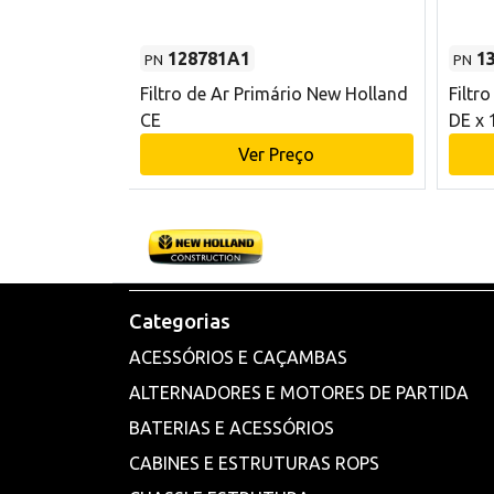
128781A1
1
PN
PN
l - 80 mm DE
Filtro de Ar Primário New Holland
Filtr
and CE
CE
DE x 
o
Ver Preço
Categorias
ACESSÓRIOS E CAÇAMBAS
ALTERNADORES E MOTORES DE PARTIDA
BATERIAS E ACESSÓRIOS
CABINES E ESTRUTURAS ROPS