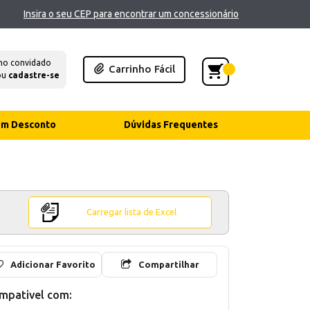
Insira o seu CEP para encontrar um concessionário
mo convidado
Carrinho Fácil
ou
cadastre-se
com Desconto
Dúvidas Frequentes
Carregar lista de Excel
Adicionar Favorito
Compartilhar
mpativel com: