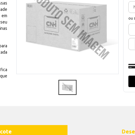
ssas
dade
e em
ou 
 seu
inas
para
cada
fica
 que
cote
Dese