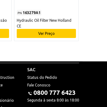
163279A1
48145970
PN
PN
ssão
Hydraulic Oil Filter New Holland
Filtro de com
CE
x 75 mm L Ne
Ver Preço
V
SAC
truction
Status do Pedido
ce
Fale Conosco
0800 777 6423
Segunda à sexta 8:00 às 18:00
sionário