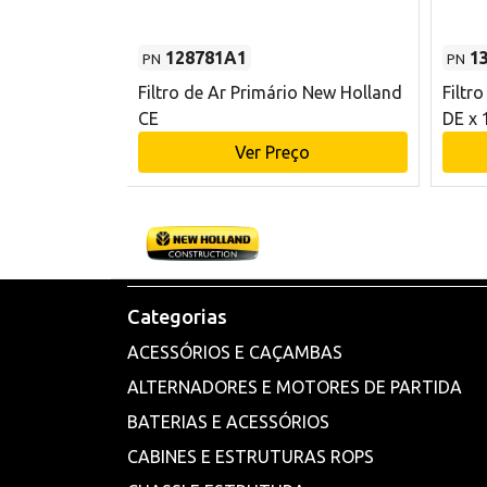
128781A1
1
PN
PN
l - 80 mm DE
Filtro de Ar Primário New Holland
Filtr
and CE
CE
DE x 
o
Ver Preço
Categorias
ACESSÓRIOS E CAÇAMBAS
ALTERNADORES E MOTORES DE PARTIDA
BATERIAS E ACESSÓRIOS
CABINES E ESTRUTURAS ROPS