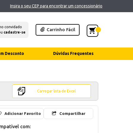
Insira o seu CEP para encontrar um concessionário
mo convidado
Carrinho Fácil
ou
cadastre-se
com Desconto
Dúvidas Frequentes
Carregar lista de Excel
Adicionar Favorito
Compartilhar
mpativel com: