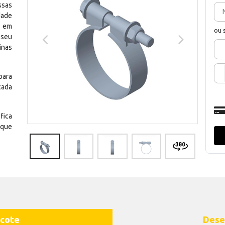
ssas
dade
e em
ou 
 seu
inas
para
cada
fica
 que
cote
Dese