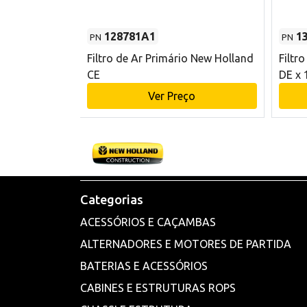
128781A1
1
PN
PN
l - 80 mm DE
Filtro de Ar Primário New Holland
Filtr
and CE
CE
DE x 
o
Ver Preço
Categorias
ACESSÓRIOS E CAÇAMBAS
ALTERNADORES E MOTORES DE PARTIDA
BATERIAS E ACESSÓRIOS
CABINES E ESTRUTURAS ROPS