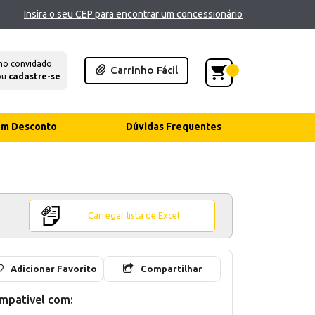
Insira o seu CEP para encontrar um concessionário
mo convidado
Carrinho Fácil
ou
cadastre-se
com Desconto
Dúvidas Frequentes
Carregar lista de Excel
Adicionar Favorito
Compartilhar
mpativel com: