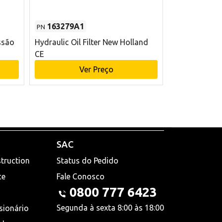
163279A1
48145970
PN
PN
ssão
Hydraulic Oil Filter New Holland
Filtro de com
CE
x 75 mm L Ne
Ver Preço
V
SAC
truction
Status do Pedido
ce
Fale Conosco
0800 777 6423
Segunda à sexta 8:00 às 18:00
sionário