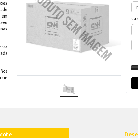
ssas
dade
e em
ou 
 seu
inas
para
cada
fica
 que
cote
Dese