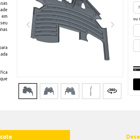
ssas
dade
e em
ou 
 seu
inas
para
cada
fica
 que
cote
Dese