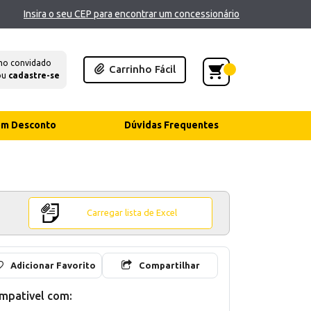
Insira o seu CEP para encontrar um concessionário
mo convidado
Carrinho Fácil
ou
cadastre-se
com Desconto
Dúvidas Frequentes
Carregar lista de Excel
Adicionar Favorito
Compartilhar
mpativel com: