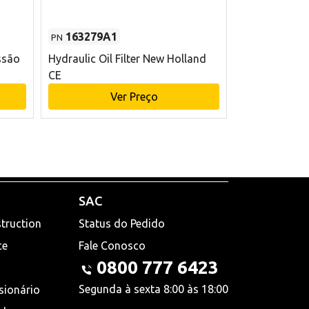
163279A1
48145970
PN
PN
ssão
Hydraulic Oil Filter New Holland
Filtro de com
CE
x 75 mm L Ne
Ver Preço
V
SAC
truction
Status do Pedido
ce
Fale Conosco
0800 777 6423
Segunda à sexta 8:00 às 18:00
sionário