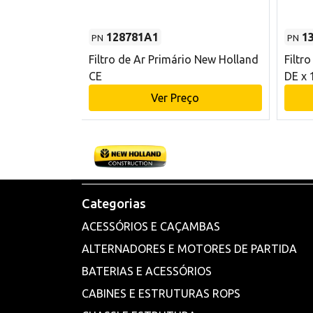
128781A1
1
PN
PN
l - 80 mm DE
Filtro de Ar Primário New Holland
Filtr
and CE
CE
DE x 
o
Ver Preço
Categorias
ACESSÓRIOS E CAÇAMBAS
ALTERNADORES E MOTORES DE PARTIDA
BATERIAS E ACESSÓRIOS
CABINES E ESTRUTURAS ROPS