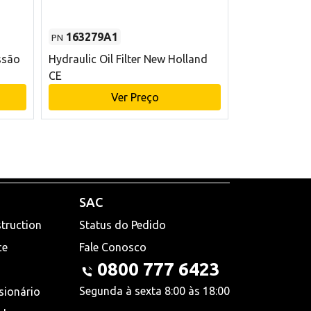
163279A1
48145970
PN
PN
ssão
Hydraulic Oil Filter New Holland
Filtro de com
CE
x 75 mm L Ne
Ver Preço
V
SAC
truction
Status do Pedido
ce
Fale Conosco
0800 777 6423
Segunda à sexta 8:00 às 18:00
sionário