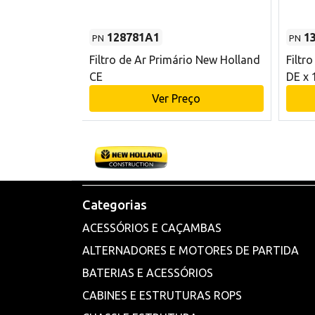
128781A1
1
PN
PN
l - 80 mm DE
Filtro de Ar Primário New Holland
Filtr
and CE
CE
DE x 
o
Ver Preço
Categorias
ACESSÓRIOS E CAÇAMBAS
ALTERNADORES E MOTORES DE PARTIDA
BATERIAS E ACESSÓRIOS
CABINES E ESTRUTURAS ROPS