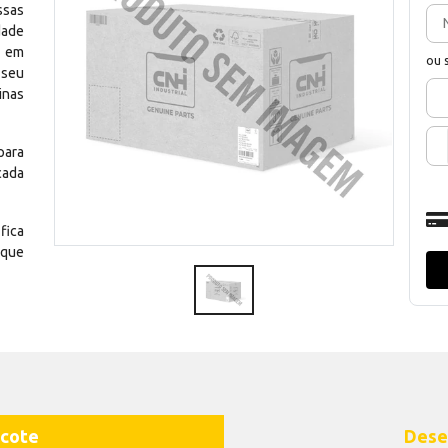
ssas
dade
e em
ou 
 seu
inas
para
cada
fica
 que
cote
Dese