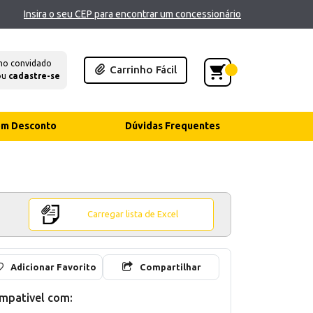
Insira o seu CEP para encontrar um concessionário
mo convidado
Carrinho Fácil
ou
cadastre-se
com Desconto
Dúvidas Frequentes
Carregar lista de Excel
Adicionar Favorito
Compartilhar
mpativel com: