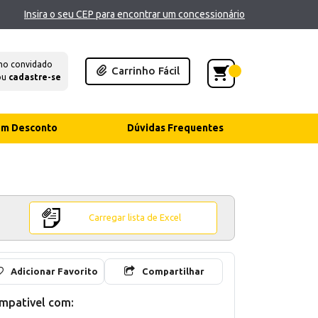
Insira o seu CEP para encontrar um concessionário
mo convidado
Carrinho Fácil
ou
cadastre-se
com Desconto
Dúvidas Frequentes
Carregar lista de Excel
Adicionar Favorito
Compartilhar
mpativel com: