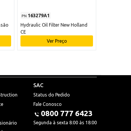
163279A1
48145970
PN
PN
ssão
Hydraulic Oil Filter New Holland
Filtro de com
CE
x 75 mm L Ne
Ver Preço
V
SAC
truction
Status do Pedido
ce
Fale Conosco
0800 777 6423
Segunda à sexta 8:00 às 18:00
sionário