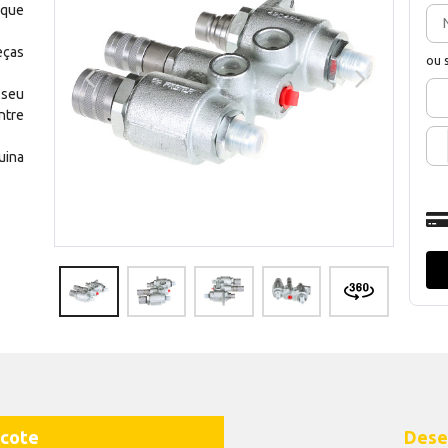
 que
eças
ou 
 seu
ntre
uina
cote
Dese