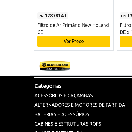
128781A1
1
PN
PN
l - 80 mm DE
Filtro de Ar Primário New Holland
Filtr
and CE
CE
DE x 
o
Ver Preço
Categorias
ACESSÓRIOS E CAÇAMBAS
ALTERNADORES E MOTORES DE PARTIDA
BATERIAS E ACESSÓRIOS
CABINES E ESTRUTURAS ROPS