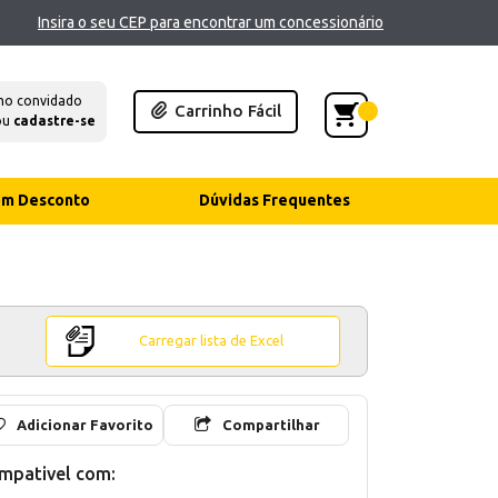
Insira o seu CEP para encontrar um concessionário
mo convidado
Carrinho Fácil
ou
cadastre-se
com Desconto
Dúvidas Frequentes
Carregar lista de Excel
Adicionar Favorito
Compartilhar
mpativel com: