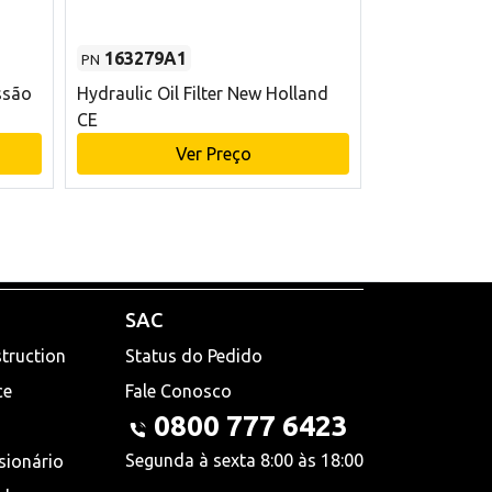
163279A1
48145970
PN
PN
ssão
Hydraulic Oil Filter New Holland
Filtro de com
CE
x 75 mm L Ne
Ver Preço
V
SAC
truction
Status do Pedido
ce
Fale Conosco
0800 777 6423
Segunda à sexta 8:00 às 18:00
sionário