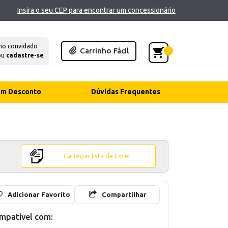
Insira o seu CEP para encontrar um concessionário
mo convidado
Carrinho Fácil
ou
cadastre-se
com Desconto
Dúvidas Frequentes
Carregar lista de Excel
Adicionar Favorito
Compartilhar
mpativel com: