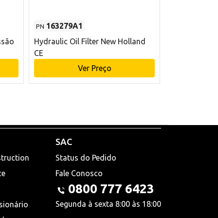
163279A1
48145970
PN
PN
ssão
Hydraulic Oil Filter New Holland
Filtro de com
CE
x 75 mm L Ne
Ver Preço
V
SAC
truction
Status do Pedido
ce
Fale Conosco
0800 777 6423
Segunda à sexta 8:00 às 18:00
sionário