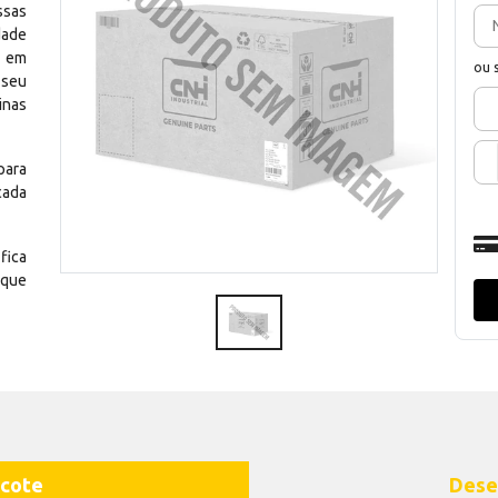
ssas
dade
e em
ou 
 seu
inas
para
cada
fica
 que
cote
Dese