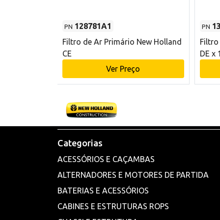
128781A1
1
PN
PN
l - 80 mm DE
Filtro de Ar Primário New Holland
Filtr
and CE
CE
DE x 
o
Ver Preço
Categorias
ACESSÓRIOS E CAÇAMBAS
ALTERNADORES E MOTORES DE PARTIDA
BATERIAS E ACESSÓRIOS
CABINES E ESTRUTURAS ROPS