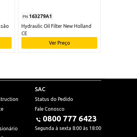
163279A1
48145970
PN
PN
ssão
Hydraulic Oil Filter New Holland
Filtro de com
CE
x 75 mm L Ne
Ver Preço
V
SAC
truction
Status do Pedido
ce
Fale Conosco
0800 777 6423
Segunda à sexta 8:00 às 18:00
sionário