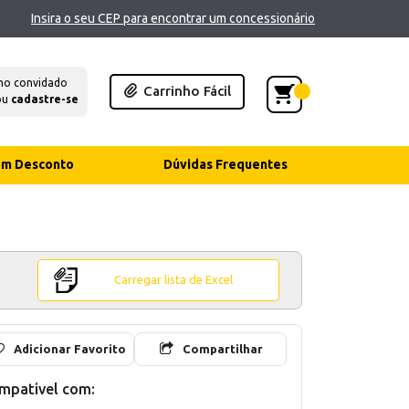
Insira o seu CEP para encontrar um concessionário
mo convidado
Carrinho Fácil
ou
cadastre-se
com Desconto
Dúvidas Frequentes
Carregar lista de Excel
Adicionar Favorito
Compartilhar
mpativel com: