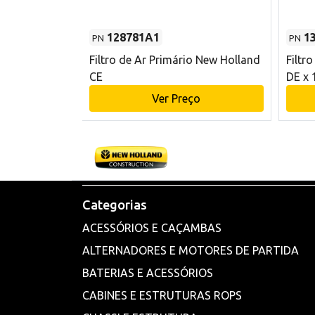
128781A1
1
PN
PN
l - 80 mm DE
Filtro de Ar Primário New Holland
Filtr
and CE
CE
DE x 
o
Ver Preço
Categorias
ACESSÓRIOS E CAÇAMBAS
ALTERNADORES E MOTORES DE PARTIDA
BATERIAS E ACESSÓRIOS
CABINES E ESTRUTURAS ROPS