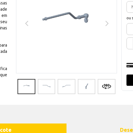
ssas
dade
e em
ou 
 seu
inas
para
cada
fica
 que
cote
Dese