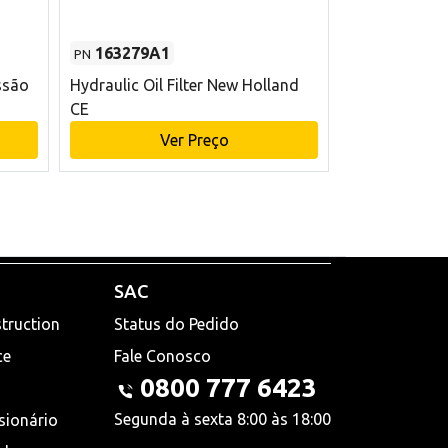
163279A1
48145970
PN
PN
ssão
Hydraulic Oil Filter New Holland
Filtro de com
CE
x 75 mm L Ne
Ver Preço
V
SAC
truction
Status do Pedido
ce
Fale Conosco
0800 777 6423
Segunda à sexta 8:00 às 18:00
sionário