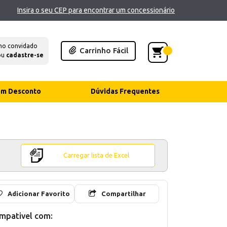
Insira o seu CEP para encontrar um concessionário
mo convidado
Carrinho Fácil
ou
cadastre-se
com Desconto
Dúvidas Frequentes
Carregar lista de Excel
Adicionar Favorito
Compartilhar
mpativel com: