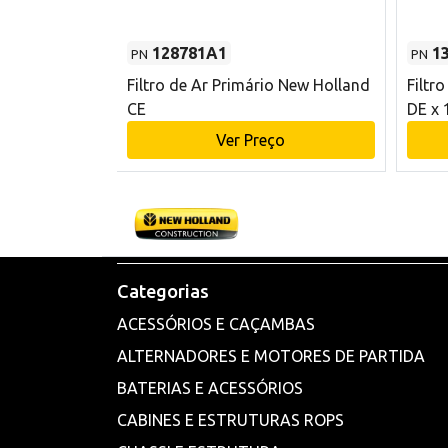
128781A1
1
PN
PN
l - 80 mm DE
Filtro de Ar Primário New Holland
Filtr
and CE
CE
DE x 
o
Ver Preço
Categorias
ACESSÓRIOS E CAÇAMBAS
ALTERNADORES E MOTORES DE PARTIDA
BATERIAS E ACESSÓRIOS
CABINES E ESTRUTURAS ROPS