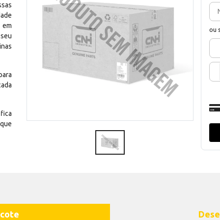
ssas
dade
e em
ou 
 seu
inas
para
cada
fica
 que
cote
Dese