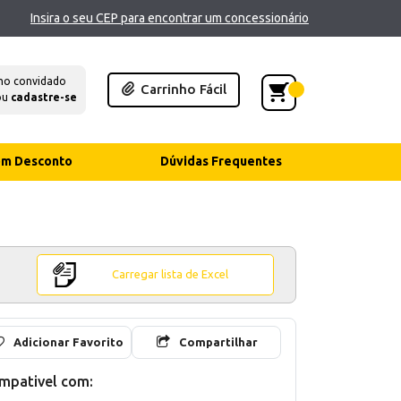
Insira o seu CEP para encontrar um concessionário
mo convidado
Carrinho Fácil
ou
cadastre-se
com Desconto
Dúvidas Frequentes
Carregar lista de Excel
Adicionar Favorito
Compartilhar
mpativel com: