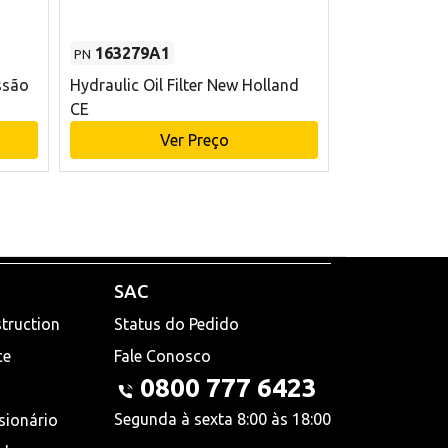
163279A1
48145970
PN
PN
ssão
Hydraulic Oil Filter New Holland
Filtro de com
CE
x 75 mm L Ne
Ver Preço
V
SAC
truction
Status do Pedido
ce
Fale Conosco
0800 777 6423
Segunda à sexta 8:00 às 18:00
sionário