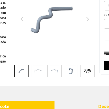
ssas
dade
e em
ou 
 seu
inas
para
cada
fica
 que
cote
Dese