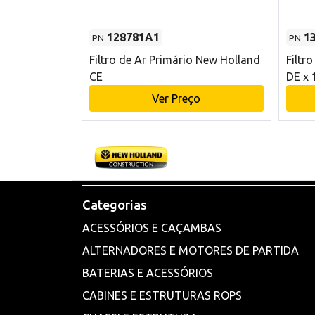
128781A1
1
PN
PN
l - 80 mm DE
Filtro de Ar Primário New Holland
Filtr
and CE
CE
DE x 
o
Ver Preço
Categorias
ACESSÓRIOS E CAÇAMBAS
ALTERNADORES E MOTORES DE PARTIDA
BATERIAS E ACESSÓRIOS
CABINES E ESTRUTURAS ROPS