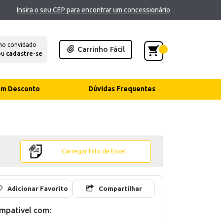
Insira o seu CEP para encontrar um concessionário
mo convidado
Carrinho Fácil
ou
cadastre-se
com Desconto
Dúvidas Frequentes
Carregar lista de Excel
Adicionar Favorito
Compartilhar
mpativel com: