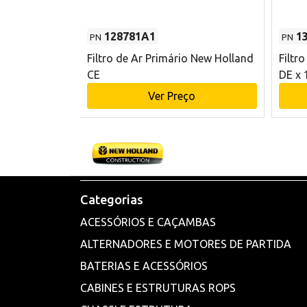
128781A1
1
PN
PN
l - 80 mm DE
Filtro de Ar Primário New Holland
Filtr
and CE
CE
DE x 
o
Ver Preço
Categorias
ACESSÓRIOS E CAÇAMBAS
ALTERNADORES E MOTORES DE PARTIDA
BATERIAS E ACESSÓRIOS
CABINES E ESTRUTURAS ROPS