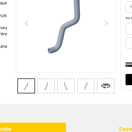
 que
eças
ou 
 seu
ntre
uina
cote
Dese