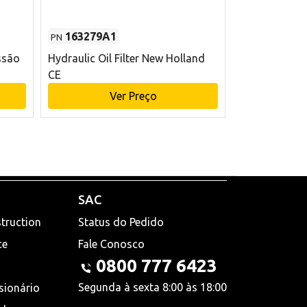
163279A1
48145970
PN
PN
ssão
Hydraulic Oil Filter New Holland
Filtro de com
CE
x 75 mm L Ne
Ver Preço
V
SAC
truction
Status do Pedido
ce
Fale Conosco
0800 777 6423
Segunda à sexta 8:00 às 18:00
sionário