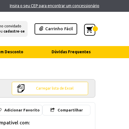
Insira o seu CEP para encontrar um concessionário
mo convidado
Carrinho Fácil
ou
cadastre-se
com Desconto
Dúvidas Frequentes
Carregar lista de Excel
Adicionar Favorito
Compartilhar
mpativel com: