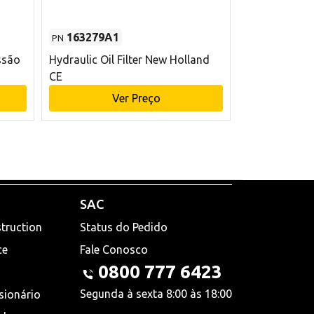
163279A1
48145970
PN
PN
ssão
Hydraulic Oil Filter New Holland
Filtro de com
CE
x 75 mm L Ne
Ver Preço
V
SAC
truction
Status do Pedido
ce
Fale Conosco
0800 777 6423
Segunda à sexta 8:00 às 18:00
sionário