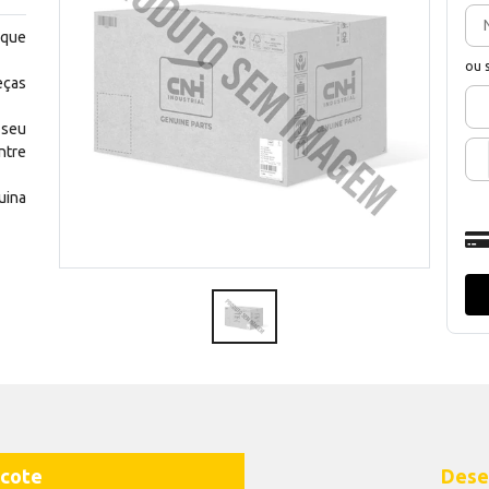
 que
ou 
eças
 seu
ntre
uina
cote
Dese