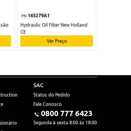
163279A1
48145970
PN
PN
ssão
Hydraulic Oil Filter New Holland
Filtro de com
CE
x 75 mm L Ne
Ver Preço
V
SAC
truction
Status do Pedido
ce
Fale Conosco
0800 777 6423
Segunda à sexta 8:00 às 18:00
sionário