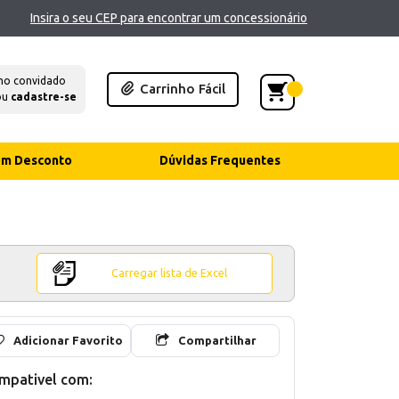
Insira o seu CEP para encontrar um concessionário
mo convidado
Carrinho Fácil
ou
cadastre-se
com Desconto
Dúvidas Frequentes
Carregar lista de Excel
Adicionar Favorito
Compartilhar
mpativel com: