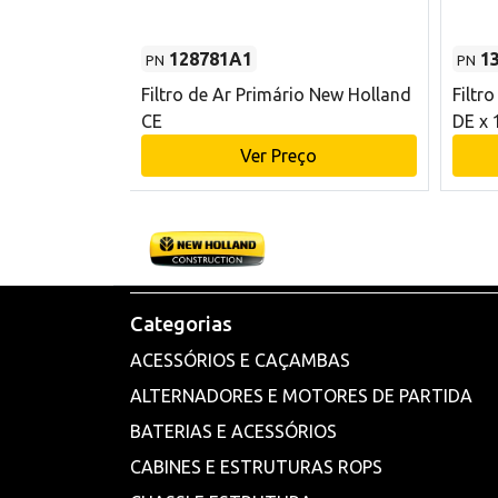
128781A1
1
PN
PN
l - 80 mm DE
Filtro de Ar Primário New Holland
Filtr
and CE
CE
DE x 
o
Ver Preço
Categorias
ACESSÓRIOS E CAÇAMBAS
ALTERNADORES E MOTORES DE PARTIDA
BATERIAS E ACESSÓRIOS
CABINES E ESTRUTURAS ROPS