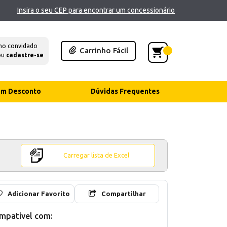
Insira o seu CEP para encontrar um concessionário
mo convidado
Carrinho Fácil
ou
cadastre-se
com Desconto
Dúvidas Frequentes
Carregar lista de Excel
Adicionar Favorito
Compartilhar
mpativel com: