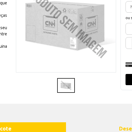
 que
eças
ou 
 seu
ntre
uina
cote
Dese