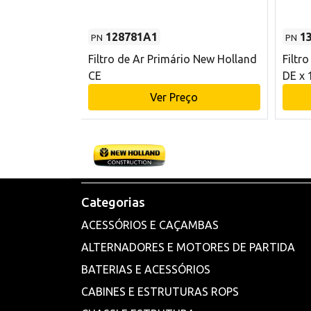
128781A1
1
PN
PN
l - 80 mm DE
Filtro de Ar Primário New Holland
Filtr
and CE
CE
DE x 
o
Ver Preço
Categorias
ACESSÓRIOS E CAÇAMBAS
ALTERNADORES E MOTORES DE PARTIDA
BATERIAS E ACESSÓRIOS
CABINES E ESTRUTURAS ROPS