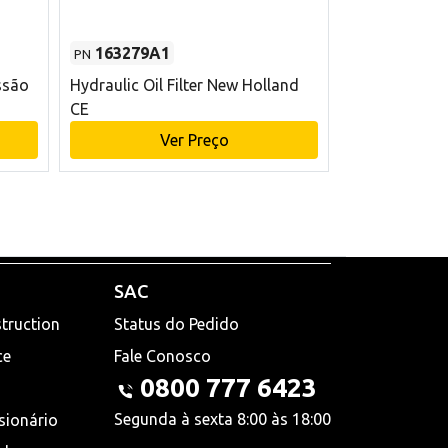
163279A1
48145970
PN
PN
ssão
Hydraulic Oil Filter New Holland
Filtro de com
CE
x 75 mm L Ne
Ver Preço
V
SAC
truction
Status do Pedido
ce
Fale Conosco
0800 777 6423
Segunda à sexta 8:00 às 18:00
sionário