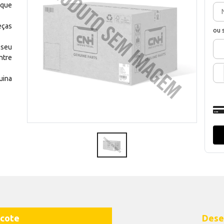
 que
eças
ou 
 seu
ntre
uina
cote
Dese