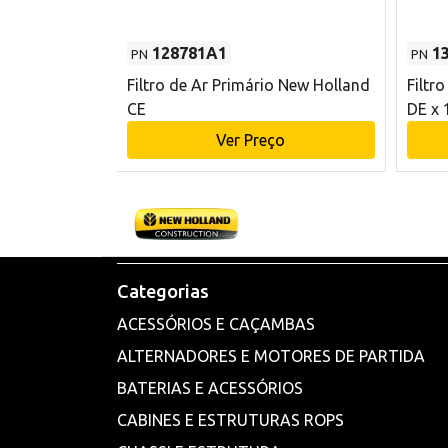
128781A1
1
PN
PN
l - 80 mm DE
Filtro de Ar Primário New Holland
Filtr
and CE
CE
DE x 
o
Ver Preço
Categorias
ACESSÓRIOS E CAÇAMBAS
ALTERNADORES E MOTORES DE PARTIDA
BATERIAS E ACESSÓRIOS
CABINES E ESTRUTURAS ROPS