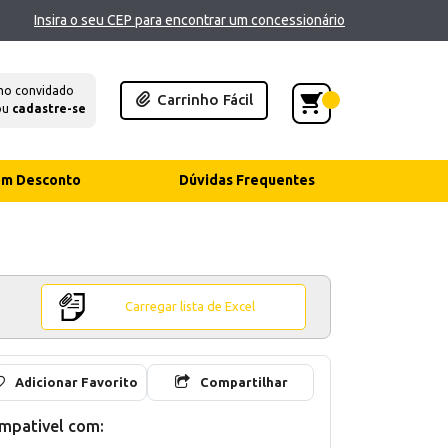
Insira o seu CEP para encontrar um concessionário
mo convidado
Carrinho Fácil
ou
cadastre-se
com Desconto
Dúvidas Frequentes
Carregar lista de Excel
Adicionar Favorito
Compartilhar
mpativel com: