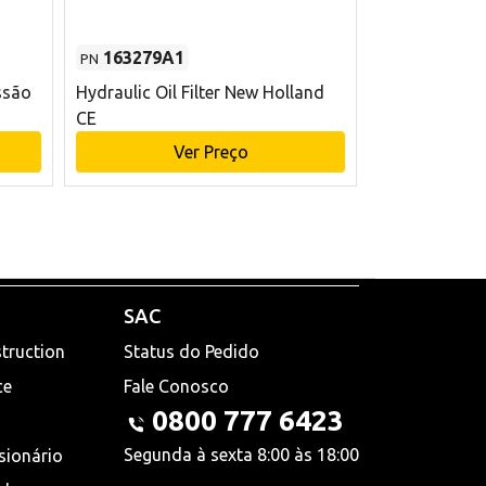
163279A1
48145970
PN
PN
ssão
Hydraulic Oil Filter New Holland
Filtro de com
CE
x 75 mm L Ne
Ver Preço
V
SAC
truction
Status do Pedido
ce
Fale Conosco
0800 777 6423
Segunda à sexta 8:00 às 18:00
sionário