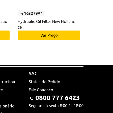
163279A1
48145970
PN
PN
ssão
Hydraulic Oil Filter New Holland
Filtro de com
CE
x 75 mm L Ne
Ver Preço
V
SAC
truction
Status do Pedido
ce
Fale Conosco
0800 777 6423
Segunda à sexta 8:00 às 18:00
sionário