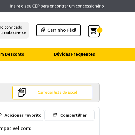
Insira o seu CEP para encontrar um concessionário
mo convidado
Carrinho Fácil
ou
cadastre-se
com Desconto
Dúvidas Frequentes
Carregar lista de Excel
Adicionar Favorito
Compartilhar
mpativel com: