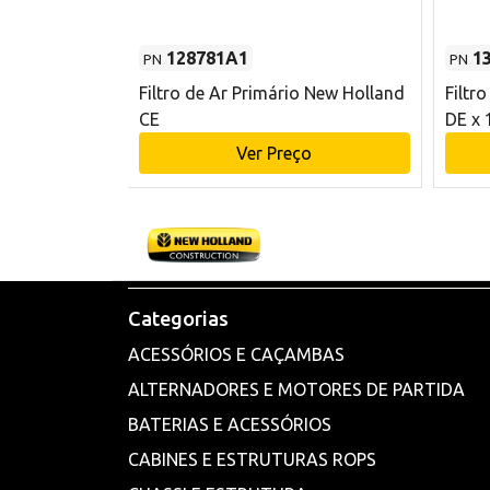
128781A1
1
PN
PN
l - 80 mm DE
Filtro de Ar Primário New Holland
Filtr
and CE
CE
DE x 
o
Ver Preço
Categorias
ACESSÓRIOS E CAÇAMBAS
ALTERNADORES E MOTORES DE PARTIDA
BATERIAS E ACESSÓRIOS
CABINES E ESTRUTURAS ROPS