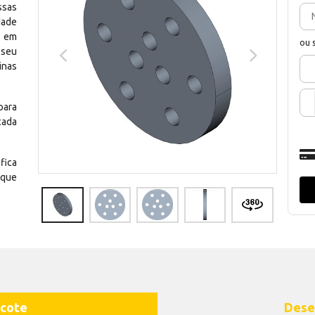
ssas
dade
e em
ou 
 seu
inas
para
cada
fica
 que
cote
Dese