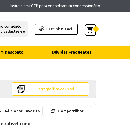
Insira o seu CEP para encontrar um concessionário
mo convidado
Carrinho Fácil
ou
cadastre-se
com Desconto
Dúvidas Frequentes
Carregar lista de Excel
Adicionar Favorito
Compartilhar
mpativel com: