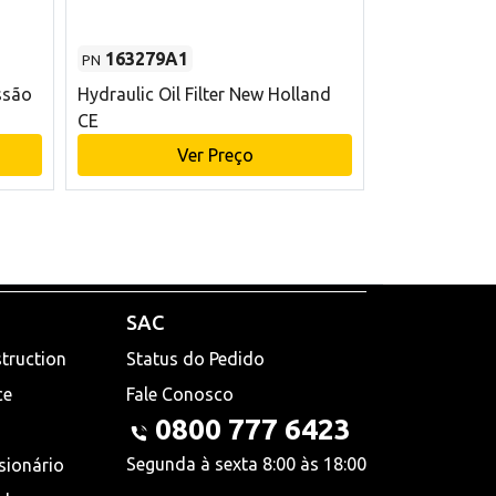
163279A1
48145970
PN
PN
ssão
Hydraulic Oil Filter New Holland
Filtro de com
CE
x 75 mm L Ne
Ver Preço
V
SAC
truction
Status do Pedido
ce
Fale Conosco
0800 777 6423
Segunda à sexta 8:00 às 18:00
sionário