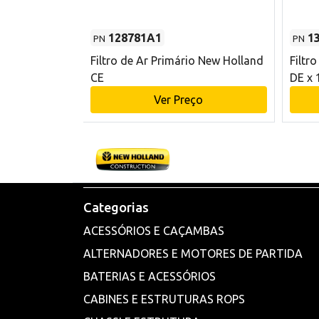
128781A1
1
PN
PN
l - 80 mm DE
Filtro de Ar Primário New Holland
Filtr
and CE
CE
DE x 
o
Ver Preço
Categorias
ACESSÓRIOS E CAÇAMBAS
ALTERNADORES E MOTORES DE PARTIDA
BATERIAS E ACESSÓRIOS
CABINES E ESTRUTURAS ROPS