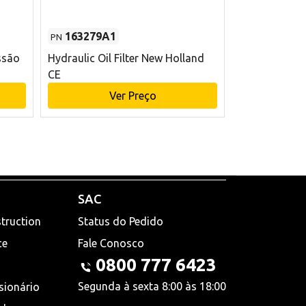
163279A1
48145970
PN
PN
ssão
Hydraulic Oil Filter New Holland
Filtro de com
CE
x 75 mm L Ne
Ver Preço
V
SAC
truction
Status do Pedido
ce
Fale Conosco
0800 777 6423
Segunda à sexta 8:00 às 18:00
sionário