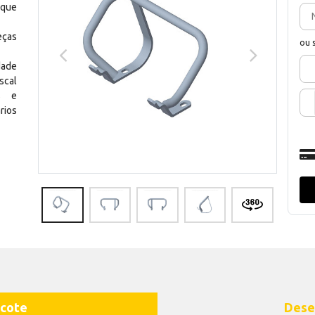
 que
eças
ou 
dade
scal
os e
rios
cote
Dese