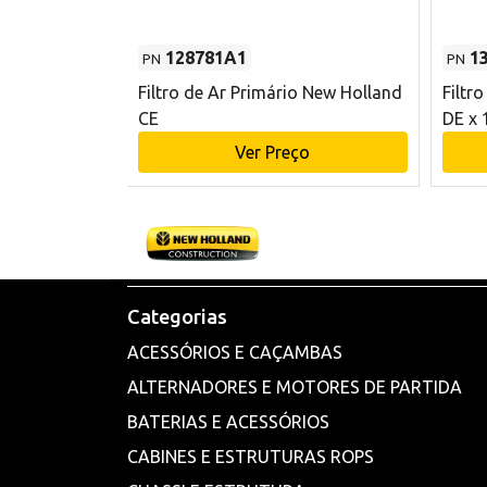
128781A1
1
PN
PN
l - 80 mm DE
Filtro de Ar Primário New Holland
Filtr
and CE
CE
DE x 
o
Ver Preço
Categorias
ACESSÓRIOS E CAÇAMBAS
ALTERNADORES E MOTORES DE PARTIDA
BATERIAS E ACESSÓRIOS
CABINES E ESTRUTURAS ROPS