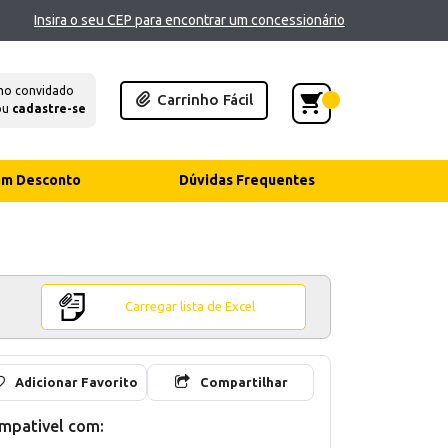
Insira o seu CEP para encontrar um concessionário
mo convidado
Carrinho Fácil
ou
cadastre-se
com Desconto
Dúvidas Frequentes
Carregar lista de Excel
Adicionar Favorito
Compartilhar
mpativel com: