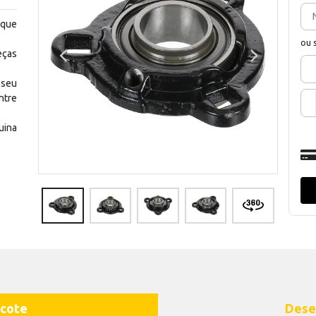
 que
ou 
eças
 seu
ntre
uina
cote
Dese