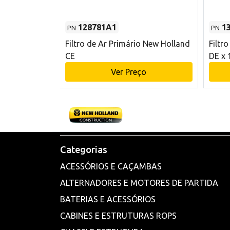
128781A1
1
PN
PN
l - 80 mm DE
Filtro de Ar Primário New Holland
Filtr
and CE
CE
DE x 
o
Ver Preço
Categorias
ACESSÓRIOS E CAÇAMBAS
ALTERNADORES E MOTORES DE PARTIDA
BATERIAS E ACESSÓRIOS
CABINES E ESTRUTURAS ROPS