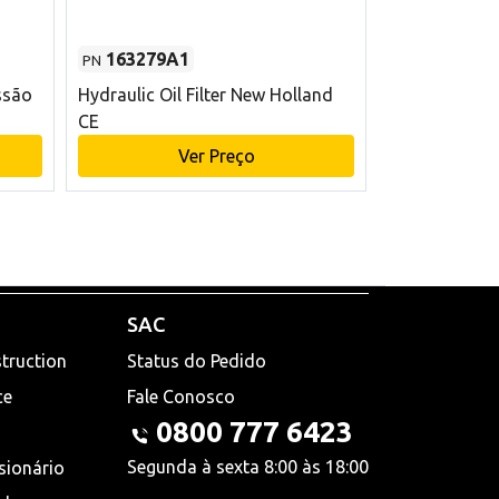
163279A1
48145970
PN
PN
ssão
Hydraulic Oil Filter New Holland
Filtro de com
CE
x 75 mm L Ne
Ver Preço
V
SAC
truction
Status do Pedido
ce
Fale Conosco
0800 777 6423
Segunda à sexta 8:00 às 18:00
sionário