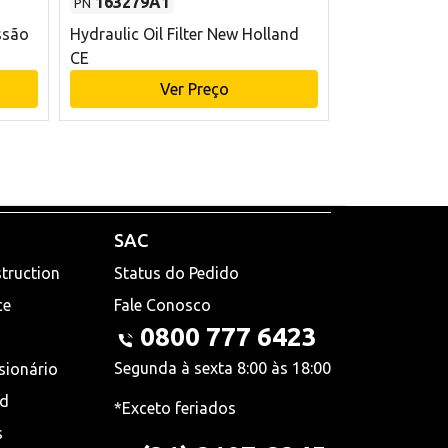
163279A1
48145970
PN
PN
ssão
Hydraulic Oil Filter New Holland
Filtro de com
CE
x 75 mm L Ne
Ver Preço
V
SAC
truction
Status do Pedido
ce
Fale Conosco
0800 777 6423
Segunda à sexta 8:00 às 18:00
sionário
nd
*Exceto feriados
s