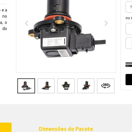
 e a
o no
ou 
a, o
o do
Dimensões do Pacote