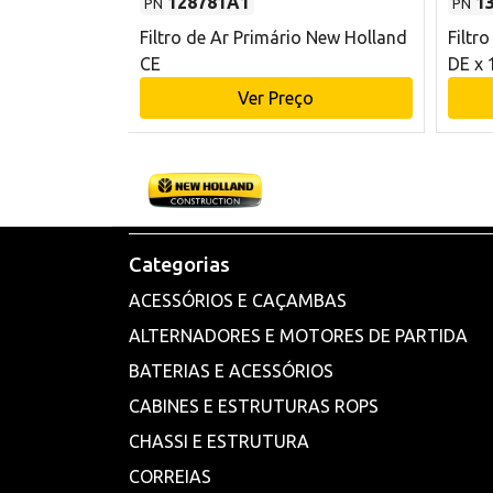
128781A1
1
PN
PN
l - 80 mm DE
Filtro de Ar Primário New Holland
Filtr
and CE
CE
DE x 
o
Ver Preço
Categorias
ACESSÓRIOS E CAÇAMBAS
ALTERNADORES E MOTORES DE PARTIDA
BATERIAS E ACESSÓRIOS
CABINES E ESTRUTURAS ROPS
CHASSI E ESTRUTURA
CORREIAS