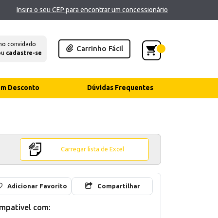
Insira o seu CEP para encontrar um concessionário
mo convidado
Carrinho Fácil
ou
cadastre-se
com Desconto
Dúvidas Frequentes
Carregar lista de Excel
Adicionar Favorito
Compartilhar
mpativel com: