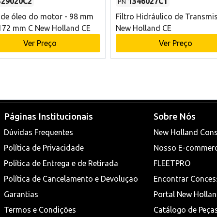
329020C2
1346027C1
PN
o de óleo do motor - 98 mm
Filtro Hidráulico de Transmi
172 mm C New Holland CE
New Holland CE
Ver Preço
Ver Preço
Páginas Institucionais
Sobre Nós
Dúvidas Frequentes
New Holland Cons
Política de Privacidade
Nosso E-commer
Política de Entrega e de Retirada
FLEETPRO
Política de Cancelamento e Devoluçao
Encontrar Conces
Garantias
Portal New Holla
Termos e Condições
Catálogo de Peça