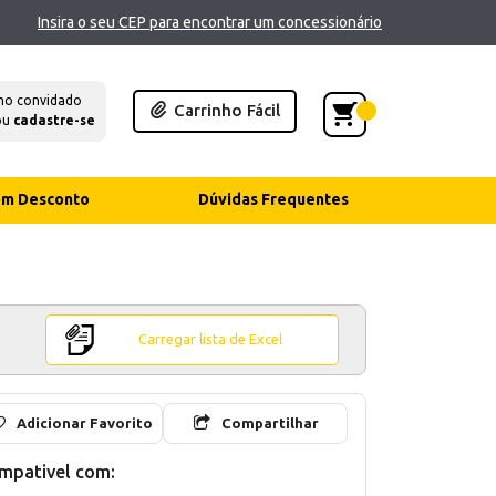
Insira o seu CEP para encontrar um concessionário
mo convidado
Carrinho Fácil
ou
cadastre-se
com Desconto
Dúvidas Frequentes
Carregar lista de Excel
Adicionar Favorito
Compartilhar
mpativel com: