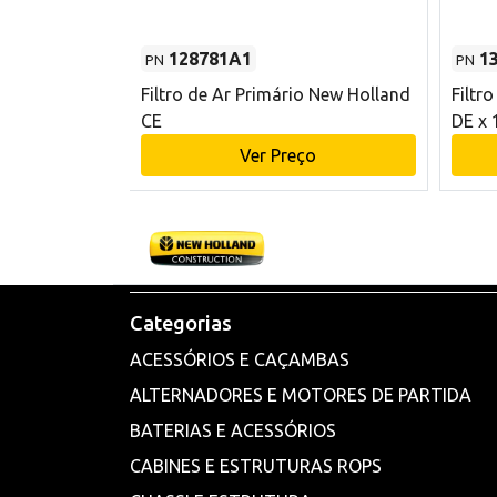
128781A1
1
PN
PN
l - 80 mm DE
Filtro de Ar Primário New Holland
Filtr
and CE
CE
DE x 
o
Ver Preço
Categorias
ACESSÓRIOS E CAÇAMBAS
ALTERNADORES E MOTORES DE PARTIDA
BATERIAS E ACESSÓRIOS
CABINES E ESTRUTURAS ROPS