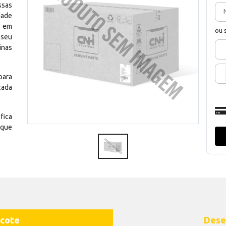
ssas
dade
e em
ou 
 seu
inas
para
cada
fica
 que
cote
Dese