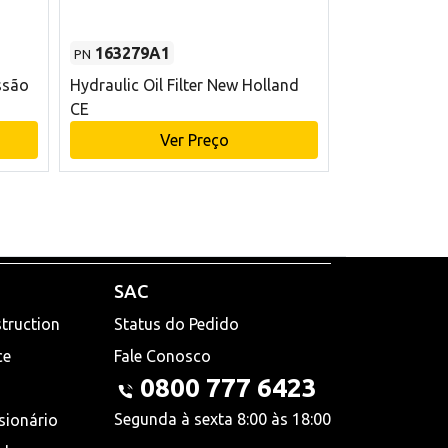
163279A1
48145970
PN
PN
ssão
Hydraulic Oil Filter New Holland
Filtro de com
CE
x 75 mm L Ne
Ver Preço
V
SAC
truction
Status do Pedido
ce
Fale Conosco
0800 777 6423
Segunda à sexta 8:00 às 18:00
sionário