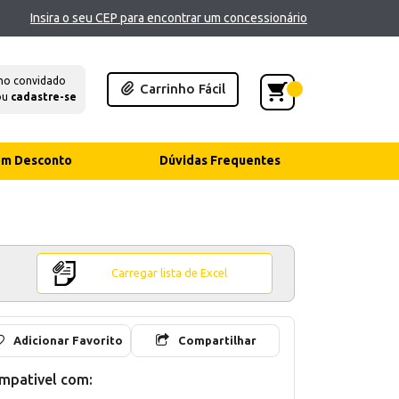
Insira o seu CEP para encontrar um concessionário
mo convidado
Carrinho Fácil
ou
cadastre-se
com Desconto
Dúvidas Frequentes
Carregar lista de Excel
Adicionar Favorito
Compartilhar
mpativel com: