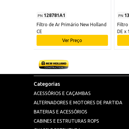
128781A1
1
PN
PN
l - 80 mm DE
Filtro de Ar Primário New Holland
Filtr
and CE
CE
DE x 
o
Ver Preço
Categorias
ACESSÓRIOS E CAÇAMBAS
ALTERNADORES E MOTORES DE PARTIDA
BATERIAS E ACESSÓRIOS
CABINES E ESTRUTURAS ROPS