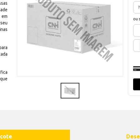
ssas
dade
e em
ou 
 seu
inas
para
cada
fica
 que
cote
Dese