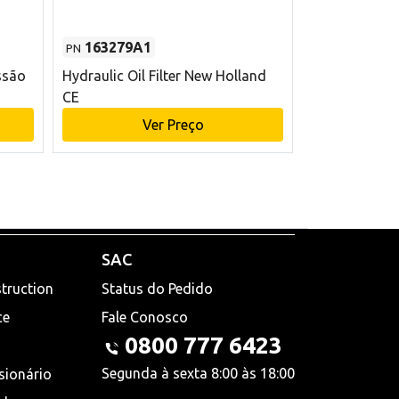
163279A1
48145970
PN
PN
ssão
Hydraulic Oil Filter New Holland
Filtro de com
CE
x 75 mm L Ne
Ver Preço
V
SAC
truction
Status do Pedido
ce
Fale Conosco
0800 777 6423
Segunda à sexta 8:00 às 18:00
sionário