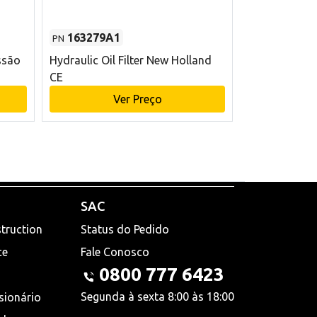
163279A1
48145970
PN
PN
ssão
Hydraulic Oil Filter New Holland
Filtro de com
CE
x 75 mm L Ne
Ver Preço
V
SAC
truction
Status do Pedido
ce
Fale Conosco
0800 777 6423
Segunda à sexta 8:00 às 18:00
sionário