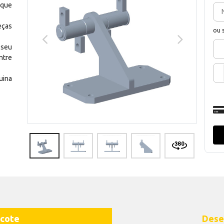
 que
eças
ou 
 seu
ntre
uina
cote
Dese