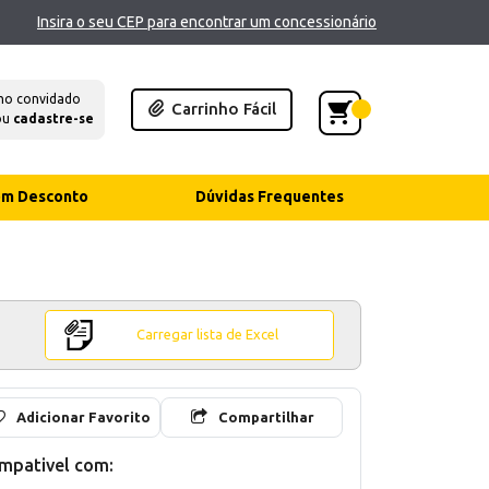
Insira o seu CEP para encontrar um concessionário
mo convidado
Carrinho Fácil
ou
cadastre-se
com Desconto
Dúvidas Frequentes
Carregar lista de Excel
Adicionar Favorito
Compartilhar
mpativel com: