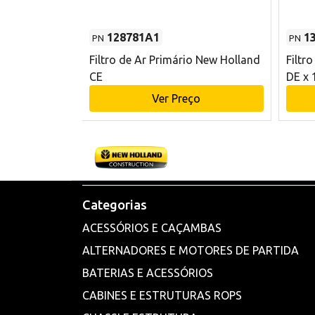
128781A1
1
PN
PN
l - 80 mm DE
Filtro de Ar Primário New Holland
Filtr
and CE
CE
DE x 
o
Ver Preço
Categorias
ACESSÓRIOS E CAÇAMBAS
ALTERNADORES E MOTORES DE PARTIDA
BATERIAS E ACESSÓRIOS
CABINES E ESTRUTURAS ROPS