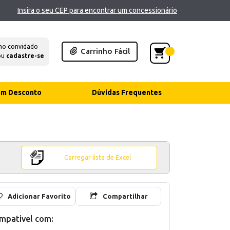
Insira o seu CEP para encontrar um concessionário
mo convidado
Carrinho Fácil
ou
cadastre-se
com Desconto
Dúvidas Frequentes
Carregar lista de Excel
Adicionar Favorito
Compartilhar
mpativel com: