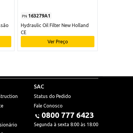
163279A1
48145970
PN
PN
ssão
Hydraulic Oil Filter New Holland
Filtro de com
CE
x 75 mm L Ne
Ver Preço
V
SAC
truction
Status do Pedido
ce
Fale Conosco
0800 777 6423
Segunda à sexta 8:00 às 18:00
sionário