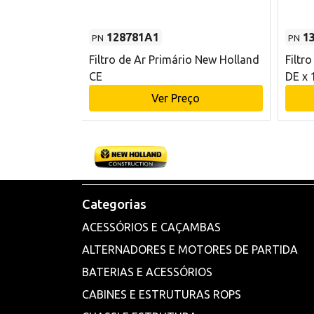
128781A1
1
PN
PN
l - 80 mm DE
Filtro de Ar Primário New Holland
Filtr
and CE
CE
DE x 
o
Ver Preço
Categorias
ACESSÓRIOS E CAÇAMBAS
ALTERNADORES E MOTORES DE PARTIDA
BATERIAS E ACESSÓRIOS
CABINES E ESTRUTURAS ROPS