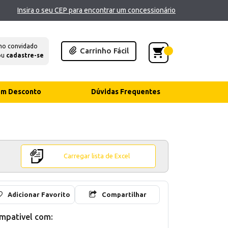
Insira o seu CEP para encontrar um concessionário
mo convidado
Carrinho Fácil
ou
cadastre-se
com Desconto
Dúvidas Frequentes
Carregar lista de Excel
Adicionar Favorito
Compartilhar
mpativel com: