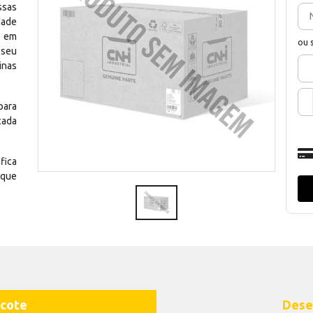
ssas
dade
e em
ou 
 seu
inas
para
cada
fica
 que
cote
Dese