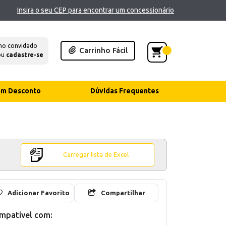
Insira o seu CEP para encontrar um concessionário
mo convidado
Carrinho Fácil
ou
cadastre-se
com Desconto
Dúvidas Frequentes
Carregar lista de Excel
Adicionar Favorito
Compartilhar
mpativel com: