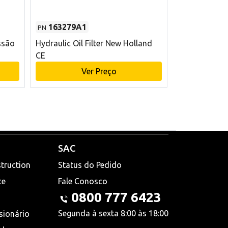
163279A1
48145970
PN
PN
ssão
Hydraulic Oil Filter New Holland
Filtro de com
CE
x 75 mm L Ne
Ver Preço
V
SAC
truction
Status do Pedido
ce
Fale Conosco
0800 777 6423
Segunda à sexta 8:00 às 18:00
sionário