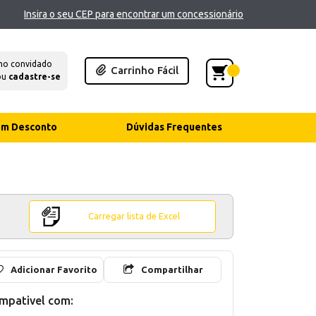
Insira o seu CEP para encontrar um concessionário
mo convidado
Carrinho Fácil
ou
cadastre-se
com Desconto
Dúvidas Frequentes
Carregar lista de Excel
Adicionar Favorito
Compartilhar
mpativel com: