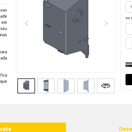
ssas
dade
ou 
e em
 seu
inas
para
cada
fica
 que
cote
Dese