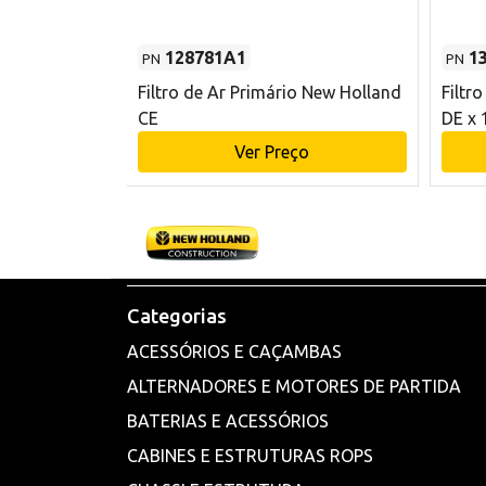
128781A1
1
PN
PN
l - 80 mm DE
Filtro de Ar Primário New Holland
Filtr
and CE
CE
DE x 
o
Ver Preço
Categorias
ACESSÓRIOS E CAÇAMBAS
ALTERNADORES E MOTORES DE PARTIDA
BATERIAS E ACESSÓRIOS
CABINES E ESTRUTURAS ROPS