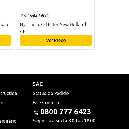
163279A1
48145970
PN
PN
ssão
Hydraulic Oil Filter New Holland
Filtro de com
CE
x 75 mm L Ne
Ver Preço
V
SAC
truction
Status do Pedido
ce
Fale Conosco
0800 777 6423
Segunda à sexta 8:00 às 18:00
sionário