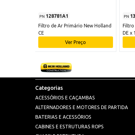
128781A1
1
PN
PN
l - 80 mm DE
Filtro de Ar Primário New Holland
Filtr
and CE
CE
DE x 
o
Ver Preço
Categorias
ACESSÓRIOS E CAÇAMBAS
ALTERNADORES E MOTORES DE PARTIDA
BATERIAS E ACESSÓRIOS
CABINES E ESTRUTURAS ROPS