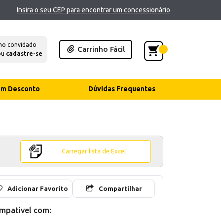
Insira o seu CEP para encontrar um concessionário
mo convidado
Carrinho Fácil
ou
cadastre-se
com Desconto
Dúvidas Frequentes
Carregar lista de Excel
Adicionar Favorito
Compartilhar
mpativel com: