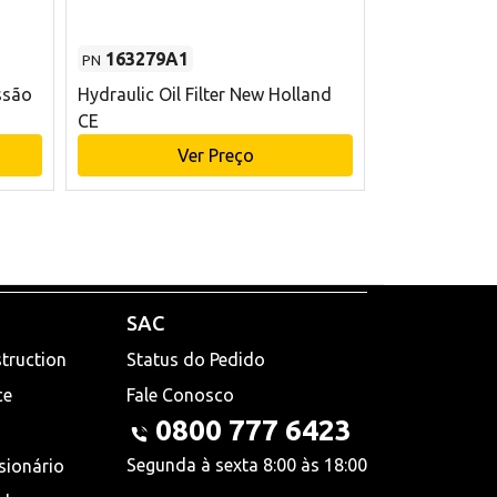
163279A1
48145970
PN
PN
ssão
Hydraulic Oil Filter New Holland
Filtro de com
CE
x 75 mm L Ne
Ver Preço
V
SAC
truction
Status do Pedido
ce
Fale Conosco
0800 777 6423
Segunda à sexta 8:00 às 18:00
sionário