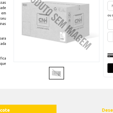
ssas
dade
e em
ou 
 seu
inas
para
cada
fica
 que
cote
Dese