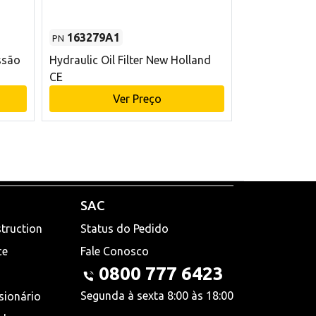
163279A1
48145970
PN
PN
ssão
Hydraulic Oil Filter New Holland
Filtro de com
CE
x 75 mm L Ne
Ver Preço
V
SAC
truction
Status do Pedido
ce
Fale Conosco
0800 777 6423
Segunda à sexta 8:00 às 18:00
sionário