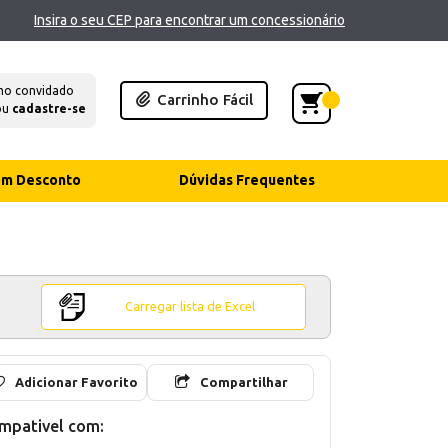
Insira o seu CEP para encontrar um concessionário
mo convidado
Carrinho Fácil
ou
cadastre-se
com Desconto
Dúvidas Frequentes
Carregar lista de Excel
Adicionar Favorito
Compartilhar
mpativel com: