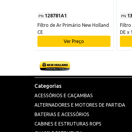
128781A1
1
PN
PN
l - 80 mm DE
Filtro de Ar Primário New Holland
Filtr
and CE
CE
DE x 
o
Ver Preço
Categorias
ACESSÓRIOS E CAÇAMBAS
ALTERNADORES E MOTORES DE PARTIDA
BATERIAS E ACESSÓRIOS
CABINES E ESTRUTURAS ROPS