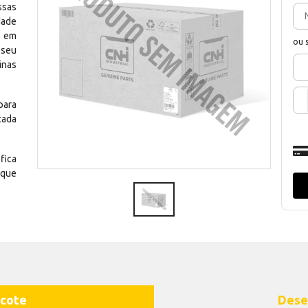
ssas
dade
e em
ou 
 seu
inas
para
cada
fica
 que
cote
Dese