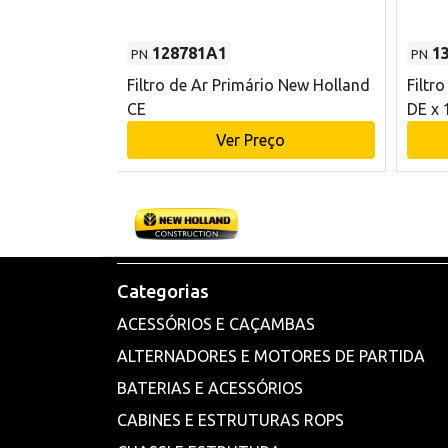
128781A1
1
PN
PN
l - 80 mm DE
Filtro de Ar Primário New Holland
Filtr
and CE
CE
DE x 
o
Ver Preço
Categorias
ACESSÓRIOS E CAÇAMBAS
ALTERNADORES E MOTORES DE PARTIDA
BATERIAS E ACESSÓRIOS
CABINES E ESTRUTURAS ROPS