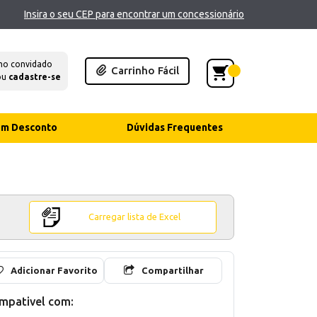
Insira o seu CEP para encontrar um concessionário
mo convidado
Carrinho Fácil
ou
cadastre-se
com Desconto
Dúvidas Frequentes
Carregar lista de Excel
Adicionar Favorito
Compartilhar
mpativel com: