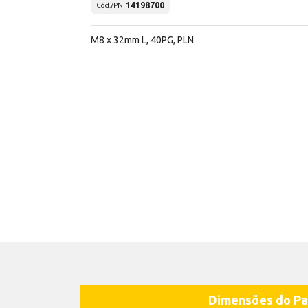
14198700
Cód./PN
M8 x 32mm L, 40PG, PLN
Dimensões do Pa