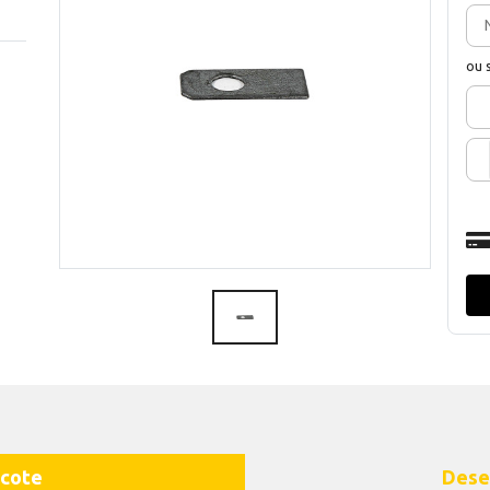
ou 
cote
Dese