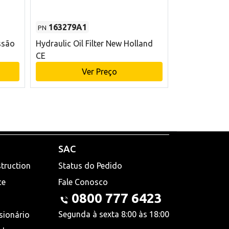
163279A1
48145970
PN
PN
ssão
Hydraulic Oil Filter New Holland
Filtro de com
CE
x 75 mm L Ne
Ver Preço
V
SAC
truction
Status do Pedido
ce
Fale Conosco
0800 777 6423
Segunda à sexta 8:00 às 18:00
sionário