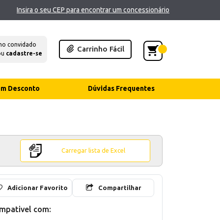
Insira o seu CEP para encontrar um concessionário
mo convidado
Carrinho Fácil
ou
cadastre-se
com Desconto
Dúvidas Frequentes
Carregar lista de Excel
Adicionar Favorito
Compartilhar
mpativel com: