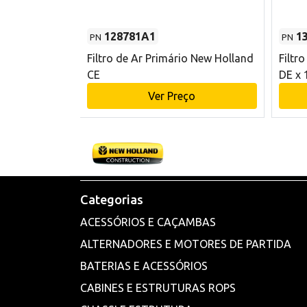
128781A1
1
PN
PN
l - 80 mm DE
Filtro de Ar Primário New Holland
Filtr
and CE
CE
DE x 
o
Ver Preço
Categorias
ACESSÓRIOS E CAÇAMBAS
ALTERNADORES E MOTORES DE PARTIDA
BATERIAS E ACESSÓRIOS
CABINES E ESTRUTURAS ROPS