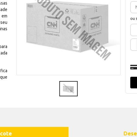
ssas
dade
e em
ou 
 seu
inas
para
cada
fica
 que
cote
Dese