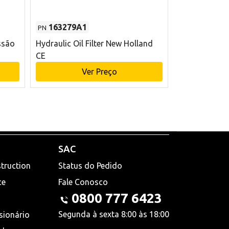
163279A1
48145970
PN
PN
ssão
Hydraulic Oil Filter New Holland
Filtro de com
CE
x 75 mm L Ne
Ver Preço
V
SAC
truction
Status do Pedido
ce
Fale Conosco
0800 777 6423
Segunda à sexta 8:00 às 18:00
sionário