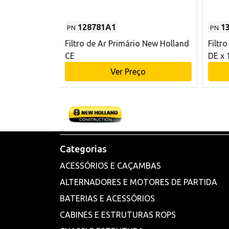
128781A1
1
PN
PN
l - 80 mm DE
Filtro de Ar Primário New Holland
Filtr
and CE
CE
DE x 
o
Ver Preço
Categorias
ACESSÓRIOS E CAÇAMBAS
ALTERNADORES E MOTORES DE PARTIDA
BATERIAS E ACESSÓRIOS
CABINES E ESTRUTURAS ROPS