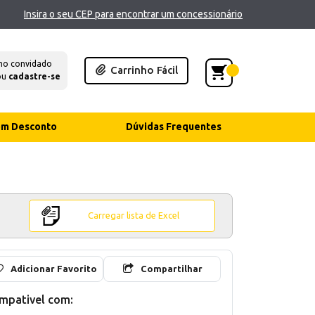
Insira o seu CEP para encontrar um concessionário
mo convidado
Carrinho Fácil
ou
cadastre-se
com Desconto
Dúvidas Frequentes
Carregar lista de Excel
Adicionar Favorito
Compartilhar
mpativel com: