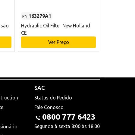
163279A1
48145970
PN
PN
ssão
Hydraulic Oil Filter New Holland
Filtro de com
CE
x 75 mm L Ne
Ver Preço
V
SAC
truction
Status do Pedido
ce
Fale Conosco
0800 777 6423
Segunda à sexta 8:00 às 18:00
sionário