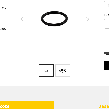
o O-
ou 
ros
cote
Dese