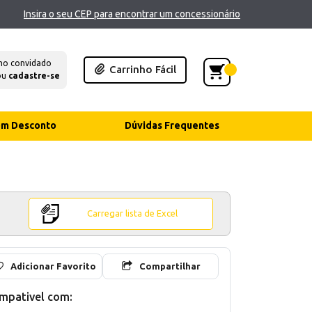
Insira o seu CEP para encontrar um concessionário
mo convidado
Carrinho Fácil
ou
cadastre-se
com Desconto
Dúvidas Frequentes
Carregar lista de Excel
Adicionar Favorito
Compartilhar
mpativel com: