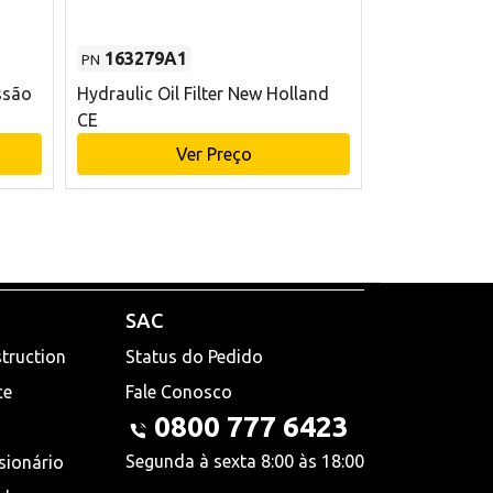
163279A1
48145970
PN
PN
ssão
Hydraulic Oil Filter New Holland
Filtro de com
CE
x 75 mm L Ne
Ver Preço
V
SAC
truction
Status do Pedido
ce
Fale Conosco
0800 777 6423
Segunda à sexta 8:00 às 18:00
sionário