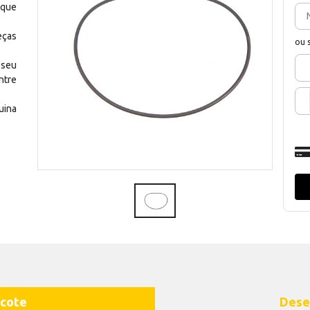
 que
eças
ou 
 seu
ntre
uina
cote
Dese