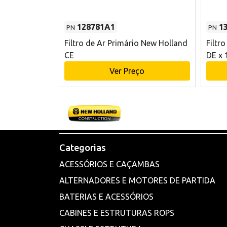
128781A1
1
PN
PN
l - 80 mm DE
Filtro de Ar Primário New Holland
Filtr
and CE
CE
DE x 
o
Ver Preço
Categorias
ACESSÓRIOS E CAÇAMBAS
ALTERNADORES E MOTORES DE PARTIDA
BATERIAS E ACESSÓRIOS
CABINES E ESTRUTURAS ROPS