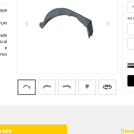
 que
ou 
eças
dade
scal
os e
rios
cote
Dese