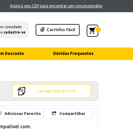
Insira o seu CEP para encontrar um concessionário
mo convidado
Carrinho Fácil
ou
cadastre-se
com Desconto
Dúvidas Frequentes
Carregar lista de Excel
Adicionar Favorito
Compartilhar
mpativel com: