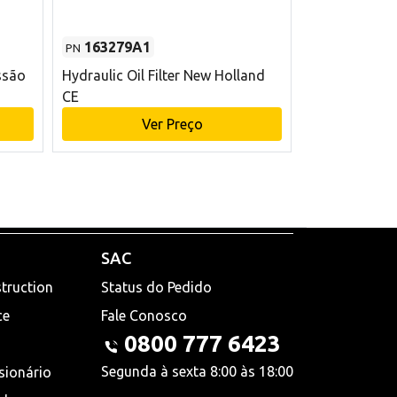
163279A1
48145970
PN
PN
ssão
Hydraulic Oil Filter New Holland
Filtro de com
CE
x 75 mm L Ne
Ver Preço
V
SAC
truction
Status do Pedido
ce
Fale Conosco
0800 777 6423
Segunda à sexta 8:00 às 18:00
sionário