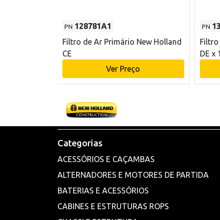
128781A1
1
PN
PN
l - 80 mm DE
Filtro de Ar Primário New Holland
Filtr
and CE
CE
DE x 
o
Ver Preço
Categorias
ACESSÓRIOS E CAÇAMBAS
ALTERNADORES E MOTORES DE PARTIDA
BATERIAS E ACESSÓRIOS
CABINES E ESTRUTURAS ROPS