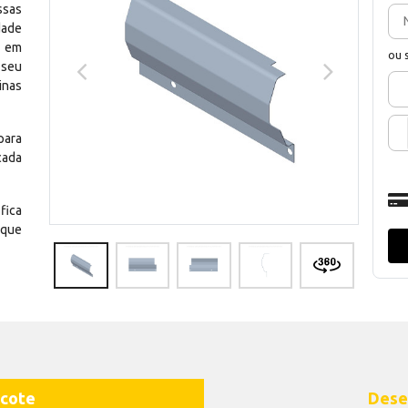
ssas
dade
e em
ou 
 seu
inas
para
cada
fica
 que
cote
Dese