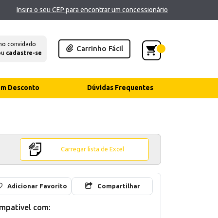
Insira o seu CEP para encontrar um concessionário
mo convidado
Carrinho Fácil
ou
cadastre-se
com Desconto
Dúvidas Frequentes
Carregar lista de Excel
Adicionar Favorito
Compartilhar
mpativel com: