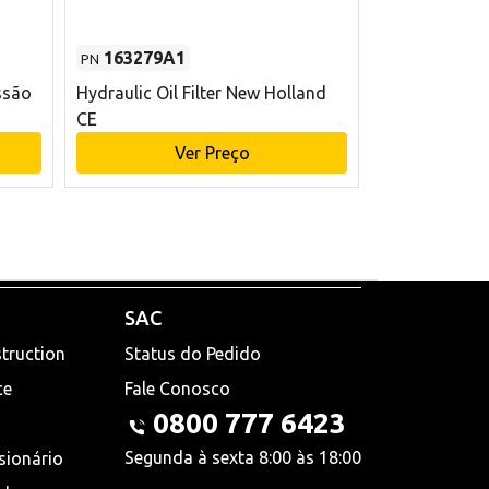
163279A1
48145970
PN
PN
ssão
Hydraulic Oil Filter New Holland
Filtro de com
CE
x 75 mm L Ne
Ver Preço
V
SAC
truction
Status do Pedido
ce
Fale Conosco
0800 777 6423
Segunda à sexta 8:00 às 18:00
sionário