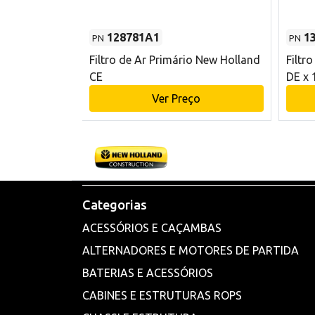
128781A1
1
PN
PN
l - 80 mm DE
Filtro de Ar Primário New Holland
Filtr
and CE
CE
DE x 
o
Ver Preço
Categorias
ACESSÓRIOS E CAÇAMBAS
ALTERNADORES E MOTORES DE PARTIDA
BATERIAS E ACESSÓRIOS
CABINES E ESTRUTURAS ROPS